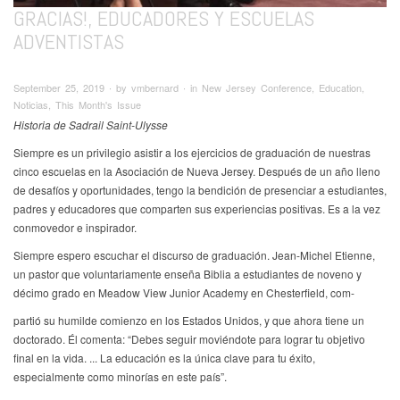
GRACIAS!, EDUCADORES Y ESCUELAS
ADVENTISTAS
September 25, 2019 ∙ by vmbernard ∙ in New Jersey Conference, Education,
Noticias, This Month's Issue
Historia de Sadrail Saint-Ulysse
Siempre es un privilegio asistir a los ejercicios de graduación de nuestras
cinco escuelas en la Asociación de Nueva Jersey. Después de un año lleno
de desafíos y oportunidades, tengo la bendición de presenciar a estudiantes,
padres y educadores que comparten sus experiencias positivas. Es a la vez
conmovedor e inspirador.
Siempre espero escuchar el discurso de graduación. Jean-Michel Etienne,
un pastor que voluntariamente enseña Biblia a estudiantes de noveno y
décimo grado en Meadow View Junior Academy en Chesterfield, com-
partió su humilde comienzo en los Estados Unidos, y que ahora tiene un
doctorado. Él comenta: “Debes seguir moviéndote para lograr tu objetivo
final en la vida. ... La educación es la única clave para tu éxito,
especialmente como minorías en este país”.