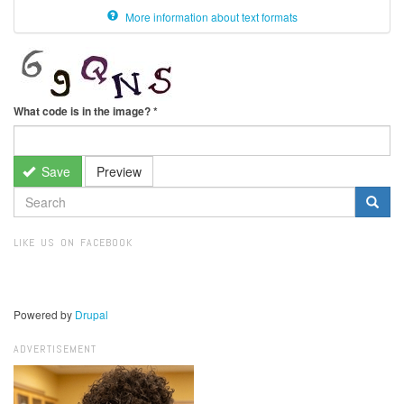
More information about text formats
What code is in the image?
*
Save
Preview
SEARCH
FORM
Search
LIKE US ON FACEBOOK
Powered by
Drupal
ADVERTISEMENT