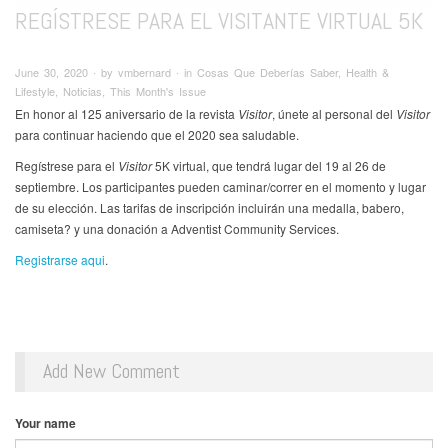
REGÍSTRESE PARA EL VISITANTE VIRTUAL 5K
June 30, 2020 ∙ by vmbernard ∙ in Cosas Que Deberías Saber, Health &
Lifestyle, Noticias, This Month's Issue
En honor al 125 aniversario de la revista
Visitor
, únete al personal del
Visitor
para continuar haciendo que el 2020 sea saludable.
Regístrese para el
Visitor
5K virtual, que tendrá lugar del 19 al 26 de
septiembre. Los participantes pueden caminar/correr en el momento y lugar
de su elección. Las tarifas de inscripción incluirán una medalla, babero,
camiseta? y una donación a Adventist Community Services.
Registrarse aqui
.
Add New Comment
Your name