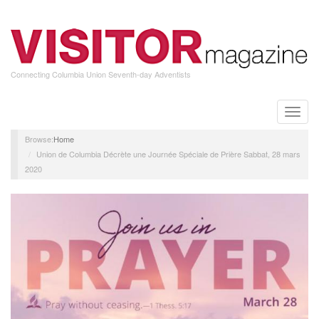
Skip
to
main
content
Connecting Columbia Union Seventh-day Adventists
Toggle
naviga
Home
Union de Columbia Décrète une Journée Spéciale de Prière Sabbat, 28 mars
2020