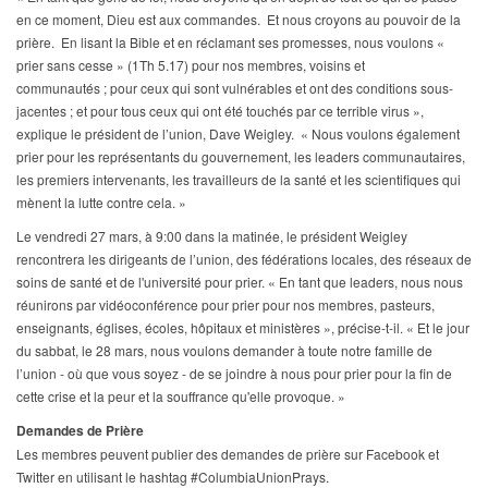
en ce moment, Dieu est aux commandes. Et nous croyons au pouvoir de la
prière. En lisant la Bible et en réclamant ses promesses, nous voulons «
prier sans cesse » (1Th 5.17) pour nos membres, voisins et
communautés ; pour ceux qui sont vulnérables et ont des conditions sous-
jacentes ; et pour tous ceux qui ont été touchés par ce terrible virus »,
explique le président de l’union, Dave Weigley. « Nous voulons également
prier pour les représentants du gouvernement, les leaders communautaires,
les premiers intervenants, les travailleurs de la santé et les scientifiques qui
mènent la lutte contre cela. »
Le vendredi 27 mars, à 9:00 dans la matinée, le président Weigley
rencontrera les dirigeants de l’union, des fédérations locales, des réseaux de
soins de santé et de l'université pour prier. « En tant que leaders, nous nous
réunirons par vidéoconférence pour prier pour nos membres, pasteurs,
enseignants, églises, écoles, hôpitaux et ministères », précise-t-il. « Et le jour
du sabbat, le 28 mars, nous voulons demander à toute notre famille de
l’union - où que vous soyez - de se joindre à nous pour prier pour la fin de
cette crise et la peur et la souffrance qu'elle provoque. »
Demandes de Prière
Les membres peuvent publier des demandes de prière sur Facebook et
Twitter en utilisant le hashtag #ColumbiaUnionPrays.