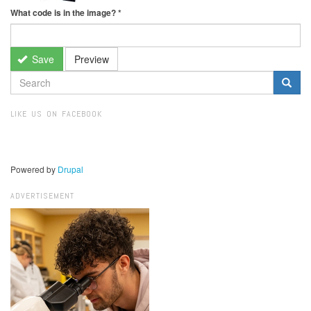
What code is in the image?
*
Save
Preview
SEARCH
FORM
Search
LIKE US ON FACEBOOK
Powered by
Drupal
ADVERTISEMENT