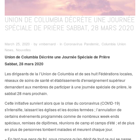
UNION DE COLUMBIA DÉCRÈTE UNE JOURNÉE
SPÉCIALE DE PRIÈRE SABBAT, 28 MARS 2020
March 25, 2020 ∙ by vmbernard ∙ in Coronavirus Pandemic, Columbia Union
News, Nouvelles
Union de Columbia Décrète une Journée Spéciale de
Prière
Sabbat, 28 mars 2020
Les dirigeants de la l’Union de Columbia et de ses huit Fédérations locales,
réseaux de soins de santé et établissements d'enseignement supérieur
demandent aux membres de participer à une journée spéciale de prière, le
sabbat 28 mars prochain.
Cette initiative survient alors que la crise du coronavirus (COVID-19)
s'intensifie, laissant les églises et les écoles fermées ; l’annulation de
certains événements programmés comme de nombreux week-ends
spéciaux, remises de diplômes, réunions de camp et camps d'été ; et de plus
en plus de personnes tombent malades et meurent chaque jour.
« En tant que gens de foi, nous croyons qu'en dépit de tout ce qui se passe