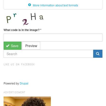
More information about text formats
What code is in the image?
*
Save
Preview
SEARCH
FORM
Search
LIKE US ON FACEBOOK
Powered by
Drupal
ADVERTISEMENT