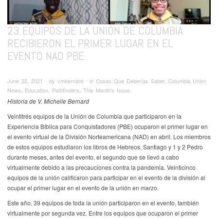
23 EQUIPOS DE LA UNIÓN DE COLUMBIA
RECIBIERON EL PRIMER LUGAR EN EL
EVENTO NAD PBE
June 22, 2021 ∙ by vmbernard ∙ in Cosas Que Deberías Saber, Columbia Union
News, Education, Pathfinders, This Month's Issue
Historia de V. Michelle Bernard
Veintitrés equipos de la Unión de Columbia que participaron en la
Experiencia Bíblica para Conquistadores (PBE) ocuparon el primer lugar en
el evento virtual de la División Norteamericana (NAD) en abril. Los miembros
de estos equipos estudiaron los libros de Hebreos, Santiago y 1 y 2 Pedro
durante meses, antes del evento, el segundo que se llevó a cabo
virtualmente debido a las precauciones contra la pandemia. Veinticinco
equipos de la unión calificaron para participar en el evento de la división al
ocupar el primer lugar en el evento de la unión en marzo.
Este año, 39 equipos de toda la unión participaron en el evento, también
virtualmente por segunda vez. Entre los equipos que ocuparon el primer