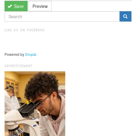
Save
Preview
SEARCH
FORM
Search
LIKE US ON FACEBOOK
Powered by
Drupal
ADVERTISEMENT