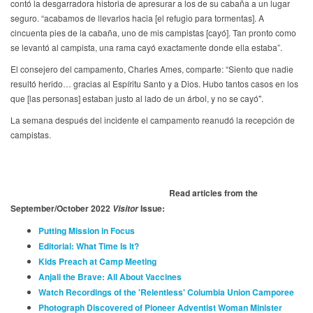
contó la desgarradora historia de apresurar a los de su cabaña a un lugar
seguro. “acabamos de llevarlos hacia [el refugio para tormentas]. A
cincuenta pies de la cabaña, uno de mis campistas [cayó]. Tan pronto como
se levantó al campista, una rama cayó exactamente donde ella estaba”.
El consejero del campamento, Charles Ames, comparte: “Siento que nadie
resultó herido… gracias al Espíritu Santo y a Dios. Hubo tantos casos en los
que [las personas] estaban justo al lado de un árbol, y no se cayó".
La semana después del incidente el campamento reanudó la recepción de
campistas.
Read articles from the
September/October 2022
Issue:
Visitor
Putting Mission in Focus
Editorial: What Time Is It?
Kids Preach at Camp Meeting
Anjali the Brave: All About Vaccines
Watch Recordings of the 'Relentless' Columbia Union Camporee
Photograph Discovered of Pioneer Adventist Woman Minister