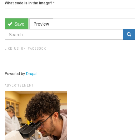
What code is in the image?
*
Save
Preview
SEARCH
FORM
Search
LIKE US ON FACEBOOK
Powered by
Drupal
ADVERTISEMENT