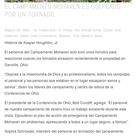
EL CAMPAMENTO MOHAVEN ES GOLPEADO
POR UN TORNADO
August 29, 2022 ∙ by vmbernard ∙ in Things You Should Know, Cosas Que
Deberías Saber, Ohio Conference, Noticias, This Month's Issue
Historia de Kasper Houghton, Jr.
El personal del Campamento Mohaven solo tuvo unos minutos para
reaccionar cuando los tornados arrasaron recientemente la propiedad en
Danville, Ohio.
“Gracias a la misericordia de Dios y su profesionalismo, todos los campistas,
el personal y las personas que estaban en el lugar escaparon sanos y
salvos”, dicen los líderes del campamento y centro de retiros de la
Conferencia de Ohio.
El presidente de la Conferencia de Ohio, Bob Cundiff, agrega: “El personal
de nuestro campamento de verano hizo un trabajo excelente durante esta
crisis. Ejecutaron el plan de acción de emergencia del Campamento
Mohaven sin problemas, apresurando a todos a un lugar seguro, a tiempo”.
Sophia Schroedel, miembro del personal en formación del campamento,