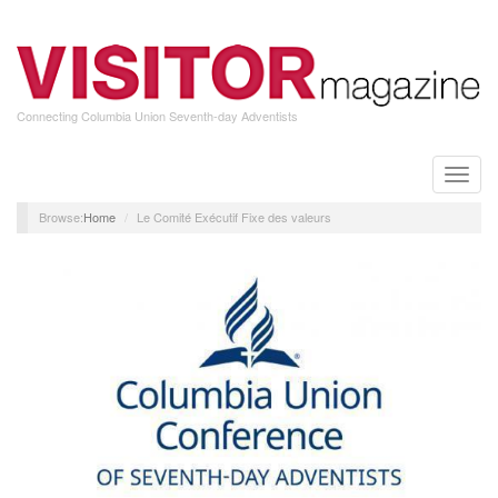
Skip
to
main
content
Connecting Columbia Union Seventh-day Adventists
Toggle
naviga
Home
Le Comité Exécutif Fixe des valeurs