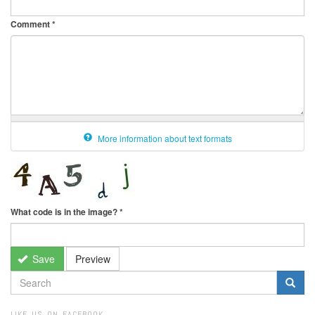
Comment
*
More information about text formats
What code is in the image?
*
Save
Preview
SEARCH
FORM
Search
LIKE US ON FACEBOOK