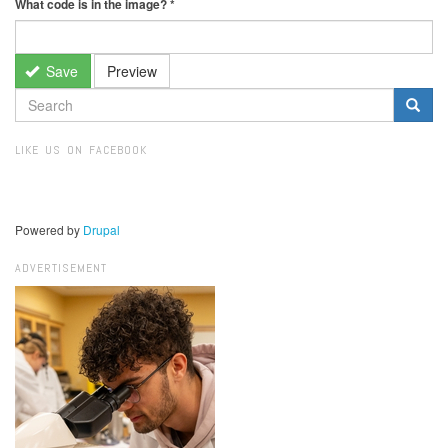
What code is in the image?
*
Save
Preview
SEARCH
FORM
Search
LIKE US ON FACEBOOK
Powered by
Drupal
ADVERTISEMENT