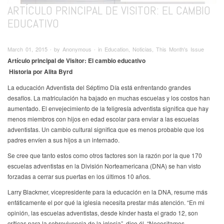
ARTÍCULO PRINCIPAL DE VISITOR: EL CAMBIO
EDUCATIVO
March 01, 2015 ∙ by Anonymous ∙ in Education, Noticias, This Month's Issue
Artículo principal de Visitor: El cambio educativo
Historia por Alita Byrd
La educación Adventista del Séptimo Día está enfrentando grandes
desafíos. La matriculación ha bajado en muchas escuelas y los costos han
aumentado. El envejecimiento de la feligresía adventista significa que hay
menos miembros con hijos en edad escolar para enviar a las escuelas
adventistas. Un cambio cultural significa que es menos probable que los
padres envíen a sus hijos a un internado.
Se cree que tanto estos como otros factores son la razón por la que 170
escuelas adventistas en la División Norteamericana (DNA) se han visto
forzadas a cerrar sus puertas en los últimos 10 años.
Larry Blackmer, vicepresidente para la educación en la DNA, resume más
enfáticamente el por qué la iglesia necesita prestar más atención. “En mi
opinión, las escuelas adventistas, desde kínder hasta el grado 12, son
críticas para la sobrevivencia de la iglesia”, dice él. “Necesitamos