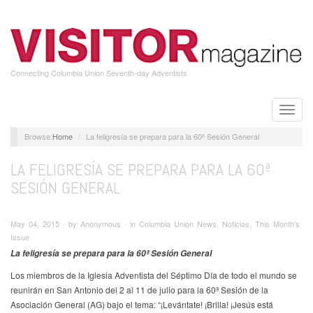
Skip
to
main
content
Connecting Columbia Union Seventh-day Adventists
Toggle
naviga
Home
La feligresía se prepara para la 60ª Sesión General
LA FELIGRESÍA SE PREPARA PARA LA 60ª
SESIÓN GENERAL
May 04, 2015 ∙ by Anonymous ∙ in Columbia Union News, Noticias, This Month's
Issue
La feligresía se prepara para la 60ª Sesión General
Los miembros de la Iglesia Adventista del Séptimo Día de todo el mundo se
reunirán en San Antonio del 2 al 11 de julio para la 60ª Sesión de la
Asociación General (AG) bajo el tema: “¡Levántate! ¡Brilla! ¡Jesús está