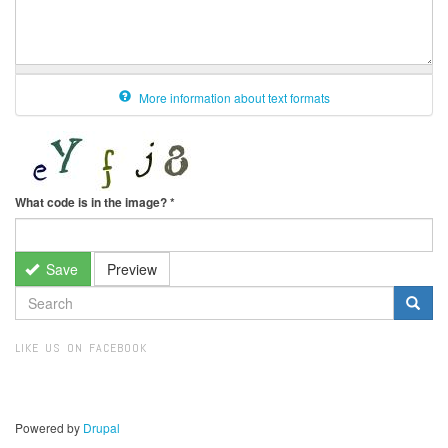
More information about text formats
What code is in the image?
*
Save
Preview
SEARCH
FORM
Search
LIKE US ON FACEBOOK
Powered by
Drupal