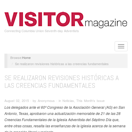
Skip
to
main
content
Connecting Columbia Union Seventh-day Adventists
Toggle
naviga
Home
Se realizaron revisiones históricas a las creencias fundamentales
SE REALIZARON REVISIONES HISTÓRICAS A
LAS CREENCIAS FUNDAMENTALES
August 02, 2015 ∙ by Anonymous ∙ in Noticias, This Month's Issue
Los delegados ante el 60º Congreso de la Asociación General (AG) en San
Antonio, Texas, aprobaron una actualización memorable de 21 de las 28
Creencias Fundamentales de la Iglesia Adventista del Séptimo Día que,
entre otras cosas, resalta las enseñanzas de la iglesia acerca de la semana
de la creación literal y reciente.