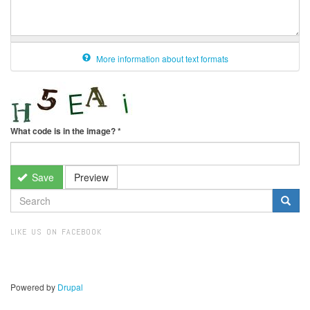
More information about text formats
What code is in the image?
*
Save
Preview
SEARCH
FORM
Search
LIKE US ON FACEBOOK
Powered by
Drupal