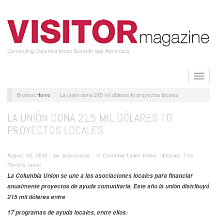
Skip
to
main
content
Connecting Columbia Union Seventh-day Adventists
Toggle
naviga
Home
La unión dona 215 mil dólares to proyectos locales
LA UNIÓN DONA 215 MIL DÓLARES TO
PROYECTOS LOCALES
August 03, 2015 ∙ by Anonymous ∙ in Columbia Union News, Noticias, This
Month's Issue
La Columbia Union se une a las asociaciones locales para financiar
anualmente proyectos de ayuda comunitaria. Este año la unión distribuyó
215 mil dólares entre
17 programas de ayuda locales, entre ellos: