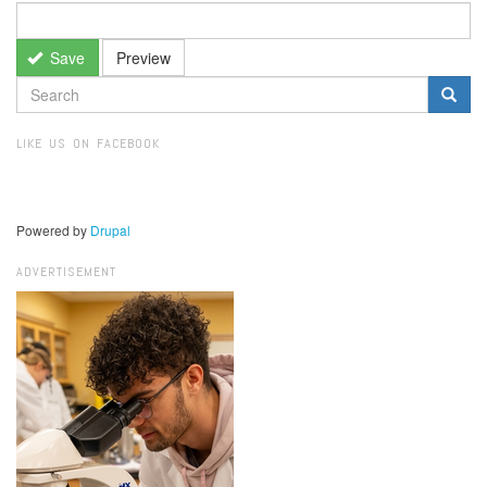
Save
Preview
SEARCH
FORM
Search
LIKE US ON FACEBOOK
Powered by
Drupal
ADVERTISEMENT