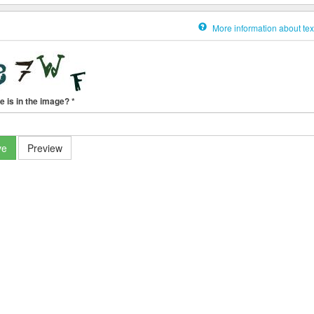
More information about tex
e is in the image?
*
ve
Preview