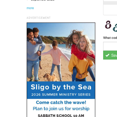
more
ADVERTISEMENT
What cod
Sa