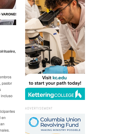
irituales,
iembros
, pastor
s
 incluso
ADVERTISEMENT
icipantes
d en
han
nales.