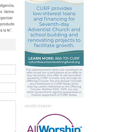
digencia,
s. Varios
rganizar
 producto
 la fe”.
ADVERTISEMENT