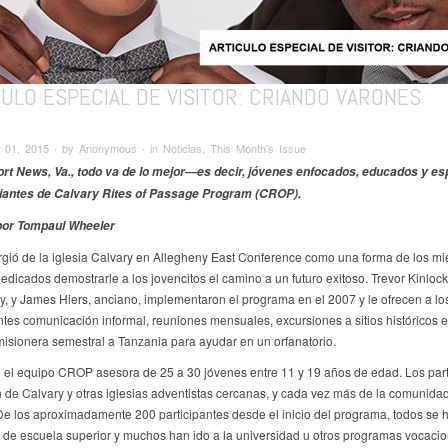
ULO ESPECIAL DE VISITOR: CRIANDO VARONES
 01, 2015 ∙ by Anonymous ∙ in Noticias, This Month's Issue
t News, Va., todo va de lo mejor—es decir, jóvenes enfocados, educados y esp
diantes de Calvary Rites of Passage Program (CROP).
 por Tompaul Wheeler
ió de la iglesia Calvary en Allegheny East Conference como una forma de los m
edicados demostrarle a los jovencitos el camino a un futuro exitoso. Trevor Kinlock
y, y James Hiers, anciano, implementaron el programa en el 2007 y le ofrecen a lo
tes comunicación informal, reuniones mensuales, excursiones a sitios históricos e
misionera semestral a Tanzania para ayudar en un orfanatorio.
el equipo CROP asesora de 25 a 30 jóvenes entre 11 y 19 años de edad. Los part
 de Calvary y otras iglesias adventistas cercanas, y cada vez más de la comunida
De los aproximadamente 200 participantes desde el inicio del programa, todos se 
de escuela superior y muchos han ido a la universidad u otros programas vocacio