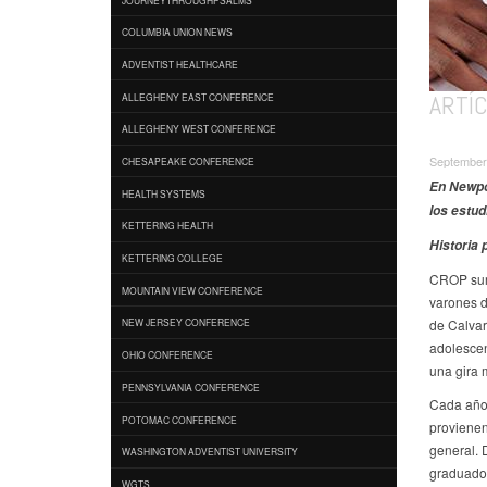
COLUMBIA UNION NEWS
ADVENTIST HEALTHCARE
ARTÍC
ALLEGHENY EAST CONFERENCE
ALLEGHENY WEST CONFERENCE
September
CHESAPEAKE CONFERENCE
En Newpor
HEALTH SYSTEMS
los estu
KETTERING HEALTH
Historia
KETTERING COLLEGE
CROP surg
MOUNTAIN VIEW CONFERENCE
varones d
de Calvar
NEW JERSEY CONFERENCE
adolescen
OHIO CONFERENCE
una gira 
PENNSYLVANIA CONFERENCE
Cada año 
POTOMAC CONFERENCE
provienen
general. 
WASHINGTON ADVENTIST UNIVERSITY
graduado 
WGTS