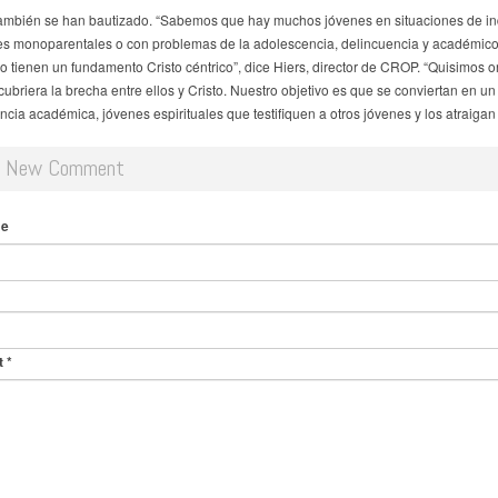
mbién se han bautizado. “Sabemos que hay muchos jóvenes en situaciones de in
s monoparentales o con problemas de la adolescencia, delincuencia y académico
no tienen un fundamento Cristo céntrico”, dice Hiers, director de CROP. “Quisimos o
cubriera la brecha entre ellos y Cristo. Nuestro objetivo es que se conviertan en un
cia académica, jóvenes espirituales que testifiquen a otros jóvenes y los atraigan a
d New Comment
me
t
*