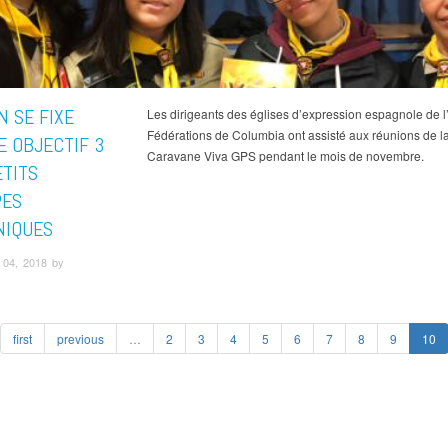
N SE FIXE
Les dirigeants des églises d’expression espagnole de 
Fédérations de Columbia ont assisté aux réunions de l
 OBJECTIF 3
Caravane Viva GPS pendant le mois de novembre.
ETITS
PES
NIQUES
04, 2018 by
first
previous
…
2
3
4
5
6
7
8
9
10