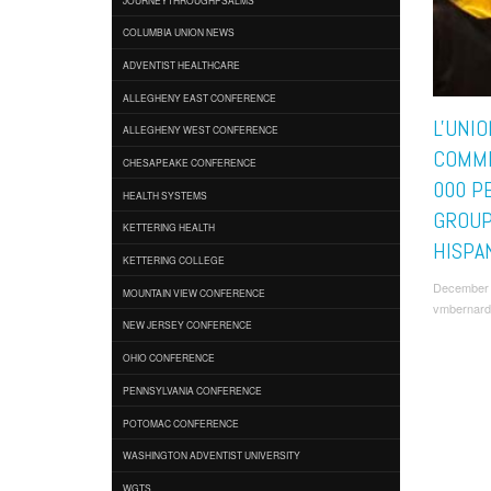
COLUMBIA UNION NEWS
ADVENTIST HEALTHCARE
ALLEGHENY EAST CONFERENCE
L'UNIO
ALLEGHENY WEST CONFERENCE
COMME
CHESAPEAKE CONFERENCE
000 P
HEALTH SYSTEMS
GROU
KETTERING HEALTH
HISPA
KETTERING COLLEGE
December 
MOUNTAIN VIEW CONFERENCE
vmbernard
NEW JERSEY CONFERENCE
OHIO CONFERENCE
PENNSYLVANIA CONFERENCE
POTOMAC CONFERENCE
WASHINGTON ADVENTIST UNIVERSITY
WGTS