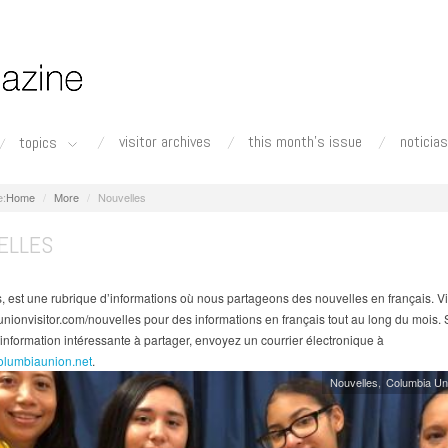
visitor archives
this month's issue
noticias
topics
Home
More
Nouvelles
ELLES
, est une rubrique d’informations où nous partageons des nouvelles en français. Vi
nionvisitor.com/nouvelles pour des informations en français tout au long du mois. 
information intéressante à partager, envoyez un courrier électronique à
olumbiaunion.net
.
Nouvelles
Columbia Un