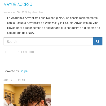
MAYOR ACCESO
November 08, 2021 by rbacchus
La Academia Adventista Lake Nelson (LNAA) se asoció recientemente
con la Escuela Adventista de Waldwick y la Escuela Adventista de Vine
Haven para ofrecer cursos de secundaria que conducirán a diplomas de
secundaria de LNAA.
SEARCH
FORM
Search
LIKE US ON FACEBOOK
Powered by
Drupal
ADVERTISEMENT