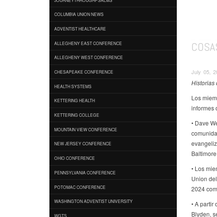
COLUMBIA UNION NEWS
ADVENTIST HEALTHCARE
COSA
ALLEGHENY EAST CONFERENCE
ALLEGHENY WEST CONFERENCE
July 05, 2
CHESAPEAKE CONFERENCE
Historias
HEALTH SYSTEMS
Los miemb
KETTERING HEALTH
informes 
KETTERING COLLEGE
• Dave We
MOUNTAIN VIEW CONFERENCE
comunidad
evangeliz
NEW JERSEY CONFERENCE
Baltimore
OHIO CONFERENCE
• Los mie
PENNSYLVANIA CONFERENCE
Union del
POTOMAC CONFERENCE
2024 como
WASHINGTON ADVENTIST UNIVERSITY
• A parti
Blyden, s
WGTS