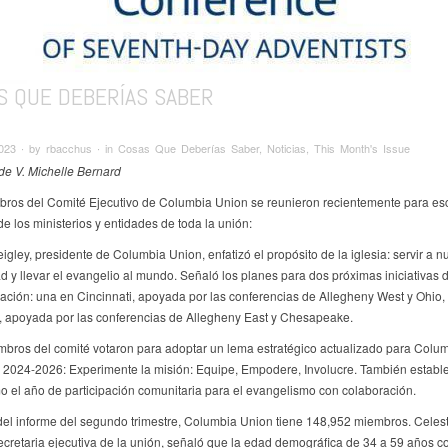
S QUE DEBERÍAS SABER
023 ∙ by rbacchus ∙ in Cosas Que Deberías Saber, Noticias, This Month's Issue
 de V. Michelle Bernard
ros del Comité Ejecutivo de Columbia Union se reunieron recientemente para es
de los ministerios y entidades de toda la unión:
igley, presidente de Columbia Union, enfatizó el propósito de la iglesia: servir a n
 y llevar el evangelio al mundo. Señaló los planes para dos próximas iniciativas 
ación: una en Cincinnati, apoyada por las conferencias de Allegheny West y Ohio, 
, apoyada por las conferencias de Allegheny East y Chesapeake.
mbros del comité votaron para adoptar un lema estratégico actualizado para Colu
 2024-2026: Experimente la misión: Equipe, Empodere, Involucre. También estable
 el año de participación comunitaria para el evangelismo con colaboración.
r del informe del segundo trimestre, Columbia Union tiene 148,952 miembros. Cele
ecretaria ejecutiva de la unión, señaló que la edad demográfica de 34 a 59 años 