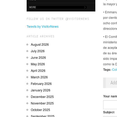
la mayor 
MORE
• Emmanue
por cient
FOLLOW US ON TWITTER @VISITORNEWS
ocho conf
Tweets by VisitorNews
direccione
ARTICLE ARCHIVES
• El Comi
ministerio
August 2026
de acepta
July 2026
de su áre
June 2026
sido imp
May 2026
como la D
Tags:
Col
April 2026
March 2026
Ad
February 2026
January 2026
Your na
December 2025
November 2025
October 2025
Subject
September 2025