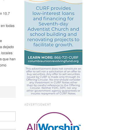
n 10.7
 en todas
de
ha dejado
 locales
es que han
como
ADVERTISEMENT