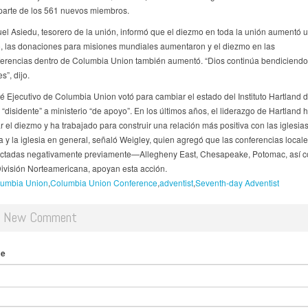
parte de los 561 nuevos miembros.
l Asiedu, tesorero de la unión, informó que el diezmo en toda la unión aumentó u
o, las donaciones para misiones mundiales aumentaron y el diezmo en las
erencias dentro de Columbia Union también aumentó. “Dios continúa bendiciendo
s”, dijo.
té Ejecutivo de Columbia Union votó para cambiar el estado del Instituto Hartland 
 “disidente” a ministerio “de apoyo”. En los últimos años, el liderazgo de Hartland 
r el diezmo y ha trabajado para construir una relación más positiva con las iglesias
a y la iglesia en general, señaló Weigley, quien agregó que las conferencias local
actadas negativamente previamente—Allegheny East, Chesapeake, Potomac, así 
ivisión Norteamericana, apoyan esta acción.
umbia Union
Columbia Union Conference
adventist
Seventh-day Adventist
d New Comment
me