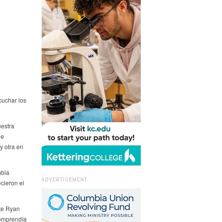
cuchar los
uestra
de
y otra en
mbia
ADVERTISEMENT
cieron el
ste Ryan
comprendía