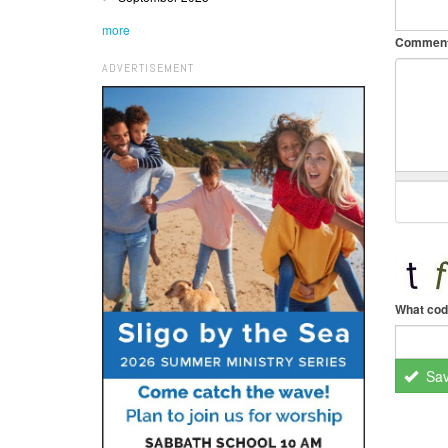
more
Commen
ADVERTISEMENT
What cod
Sa