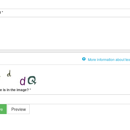
t
*
More information about tex
e is in the image?
*
ve
Preview