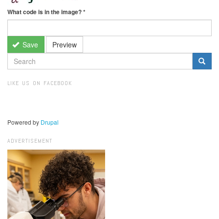
What code is in the image?
*
Save
Preview
SEARCH
FORM
Search
LIKE US ON FACEBOOK
Powered by
Drupal
ADVERTISEMENT