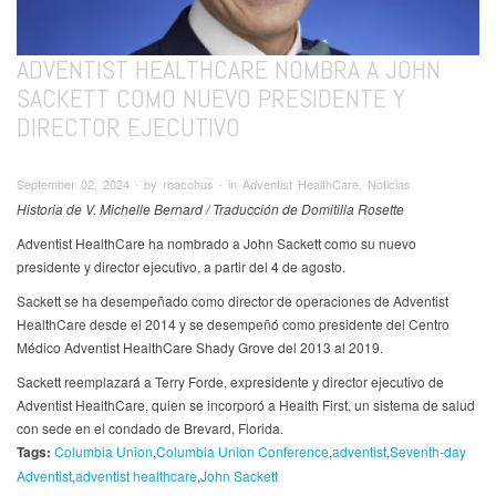
ADVENTIST HEALTHCARE NOMBRA A JOHN
SACKETT COMO NUEVO PRESIDENTE Y
DIRECTOR EJECUTIVO
September 02, 2024 ∙ by rbacchus ∙ in Adventist HealthCare, Noticias
Historia de V. Michelle Bernard / Traducción de Domitilla Rosette
Adventist HealthCare ha nombrado a John Sackett como su nuevo
presidente y director ejecutivo, a partir del 4 de agosto.
Sackett se ha desempeñado como director de operaciones de Adventist
HealthCare desde el 2014 y se desempeñó como presidente del Centro
Médico Adventist HealthCare Shady Grove del 2013 al 2019.
Sackett reemplazará a Terry Forde, expresidente y director ejecutivo de
Adventist HealthCare, quien se incorporó a Health First, un sistema de salud
con sede en el condado de Brevard, Florida.
Tags:
Columbia Union
Columbia Union Conference
adventist
Seventh-day
Adventist
adventist healthcare
John Sackett