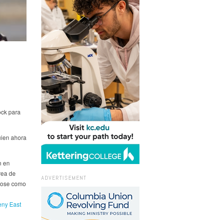
ock para
uien ahora
n en
rea de
ADVERTISEMENT
dose como
eny East