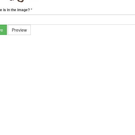
e is in the image?
*
ve
Preview