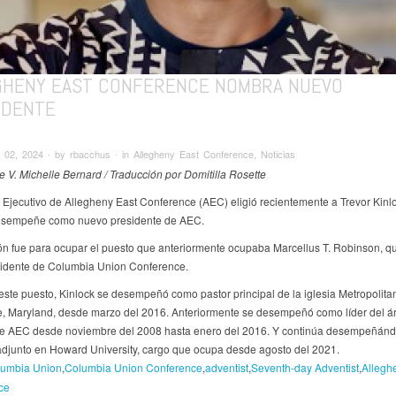
GHENY EAST CONFERENCE NOMBRA NUEVO
IDENTE
02, 2024 ∙ by rbacchus ∙ in Allegheny East Conference, Noticias
de V. Michelle Bernard / Traducción por Domitilla Rosette
 Ejecutivo de Allegheny East Conference (AEC) eligió recientemente a Trevor Kinl
esempeñe como nuevo presidente de AEC.
ón fue para ocupar el puesto que anteriormente ocupaba Marcellus T. Robinson, q
sidente de Columbia Union Conference.
este puesto, Kinlock se desempeñó como pastor principal de la iglesia Metropolita
le, Maryland, desde marzo del 2016. Anteriormente se desempeñó como líder del á
 de AEC desde noviembre del 2008 hasta enero del 2016. Y continúa desempeñán
adjunto en Howard University, cargo que ocupa desde agosto del 2021.
umbia Union
Columbia Union Conference
adventist
Seventh-day Adventist
Allegh
ce