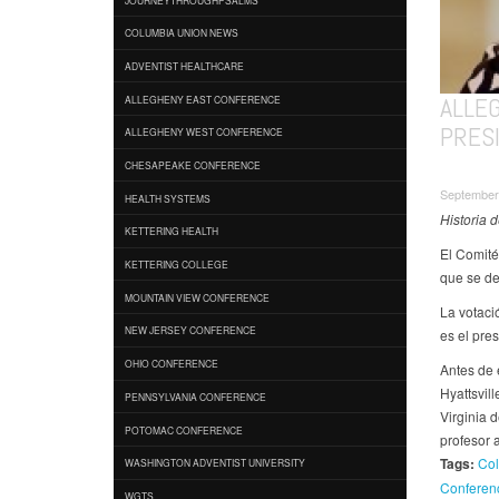
COLUMBIA UNION NEWS
ADVENTIST HEALTHCARE
ALLE
ALLEGHENY EAST CONFERENCE
PRES
ALLEGHENY WEST CONFERENCE
CHESAPEAKE CONFERENCE
September 
HEALTH SYSTEMS
Historia 
KETTERING HEALTH
El Comité
KETTERING COLLEGE
que se d
MOUNTAIN VIEW CONFERENCE
La votaci
NEW JERSEY CONFERENCE
es el pre
OHIO CONFERENCE
Antes de 
Hyattsvil
PENNSYLVANIA CONFERENCE
Virginia
POTOMAC CONFERENCE
profesor 
Tags:
Col
WASHINGTON ADVENTIST UNIVERSITY
Conferen
WGTS