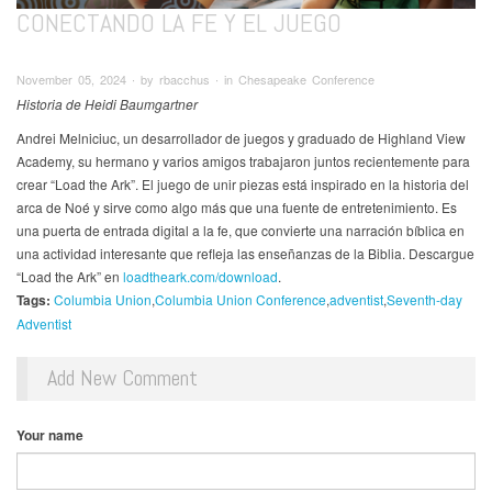
CONECTANDO LA FE Y EL JUEGO
November 05, 2024 ∙ by rbacchus ∙ in Chesapeake Conference
Historia de Heidi Baumgartner
Andrei Melniciuc, un desarrollador de juegos y graduado de Highland View
Academy, su hermano y varios amigos trabajaron juntos recientemente para
crear “Load the Ark”. El juego de unir piezas está inspirado en la historia del
arca de Noé y sirve como algo más que una fuente de entretenimiento. Es
una puerta de entrada digital a la fe, que convierte una narración bíblica en
una actividad interesante que refleja las enseñanzas de la Biblia. Descargue
“Load the Ark” en
loadtheark.com/download
.
Tags:
Columbia Union
Columbia Union Conference
adventist
Seventh-day
Adventist
Add New Comment
Your name