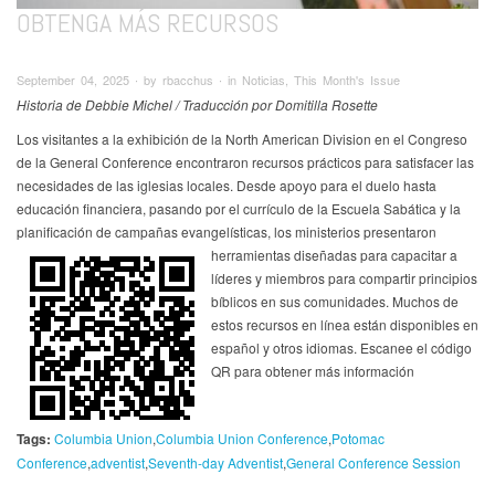
OBTENGA MÁS RECURSOS
September 04, 2025 ∙ by rbacchus ∙ in Noticias, This Month's Issue
Historia de Debbie Michel / Traducción por Domitilla Rosette
Los visitantes a la exhibición de la North American Division en el Congreso
de la General Conference encontraron recursos prácticos para satisfacer las
necesidades de las iglesias locales. Desde apoyo para el duelo hasta
educación financiera, pasando por el currículo de la Escuela Sabática y la
planificación de campañas evangelísticas, los
ministerios presentaron
herramientas diseñadas para capacitar a
líderes y miembros para compartir principios
bíblicos en sus comunidades. Muchos de
estos recursos en línea están disponibles en
español y otros idiomas. Escanee el código
QR para obtener más información
Tags:
Columbia Union
Columbia Union Conference
Potomac
Conference
adventist
Seventh-day Adventist
General Conference Session