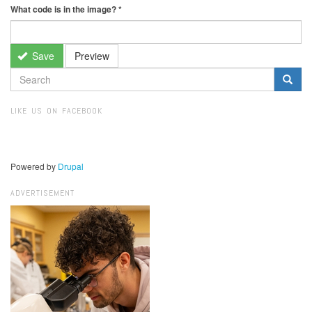
What code is in the image?
*
Save
Preview
SEARCH
FORM
Search
LIKE US ON FACEBOOK
Powered by
Drupal
ADVERTISEMENT