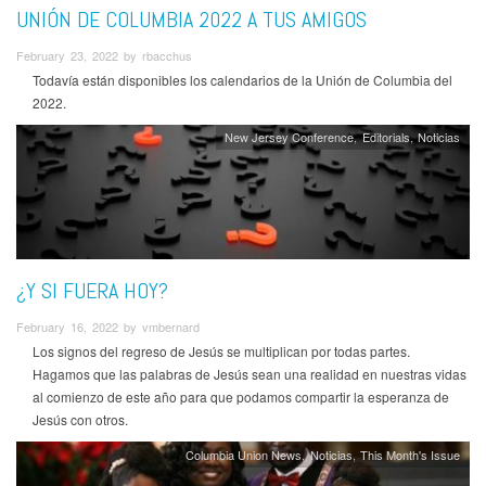
UNIÓN DE COLUMBIA 2022 A TUS AMIGOS
February 23, 2022 by rbacchus
Todavía están disponibles los calendarios de la Unión de Columbia del
2022.
New Jersey Conference
Editorials
Noticias
¿Y SI FUERA HOY?
February 16, 2022 by vmbernard
Los signos del regreso de Jesús se multiplican por todas partes.
Hagamos que las palabras de Jesús sean una realidad en nuestras vidas
al comienzo de este año para que podamos compartir la esperanza de
Jesús con otros.
Columbia Union News
Noticias
This Month's Issue