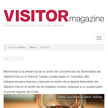
Skip
to
main
content
Connecting Columbia Union Seventh-day Adventists
Toggle
naviga
Home
More
Noticias
NOTICIAS
Bienvenido a la presencia de la Unión de Columbia de los Adventistas del
Séptimo Día en el internet. Desde nuestra sede en Columbia, Md.,
trabajamos para avanzar y ejecutar la misión de la Iglesia Adventista del
Séptimo Día en el centro de los Estados Unidos--preparar a un pueblo para
el pronto regreso de Cristo.
Cosas Que Deberías Saber
Noticias