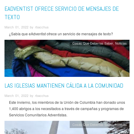
EADVENTIST OFRECE SERVICIO DE MENSAJES DE
TEXTO
March 01, 2022 by rbacchus
¿Sabía que eAdventist ofrece un servicio de mensajes de texto?
Cosas Que Deberías Saber
Noticias
LAS IGLESIAS MANTIENEN CÁLIDA A LA COMUNIDAD
March 01, 2022 by rbacchus
Este invierno, los miembros de la Unión de Columbia han donado unos
1,400 abrigos a los necesitados a través de campañas y programas de
Servicios Comunitarios Adventistas.
Cosas Que Deberías Saber
Noticias