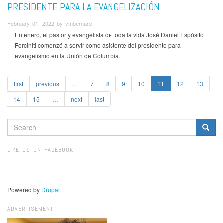
PRESIDENTE PARA LA EVANGELIZACIÓN
February 01, 2022 by vmbernard
En enero, el pastor y evangelista de toda la vida José Daniel Espósito
Forciniti comenzó a servir como asistente del presidente para
evangelismo en la Unión de Columbia.
first
previous
…
7
8
9
10
11
12
13
14
15
…
next
last
SEARCH
FORM
Search
LIKE US ON FACEBOOK
Powered by
Drupal
ADVERTISEMENT