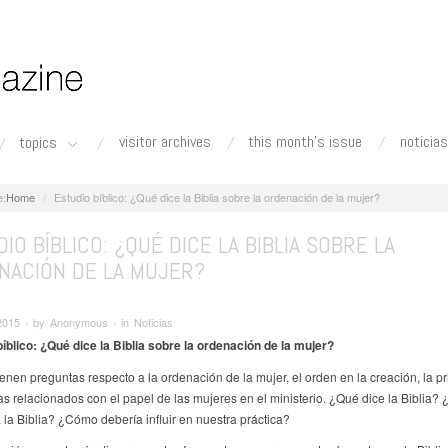
visitor archives
this month's issue
noticias
topics
Home
Estudio bíblico: ¿Qué dice la Biblia sobre la ordenación de la mujer?
IO BÍBLICO: ¿QUÉ DICE LA BIBLIA SOBRE LA
NACIÓN DE LA MUJER?
2015 ∙ by Anonymous ∙ in Noticias
íblico: ¿Qué dice la Biblia sobre la ordenación de la mujer?
enen preguntas respecto a la ordenación de la mujer, el orden en la creación, la pr
as relacionados con el papel de las mujeres en el ministerio. ¿Qué dice la Biblia? 
la Biblia? ¿Cómo debería influir en nuestra práctica?