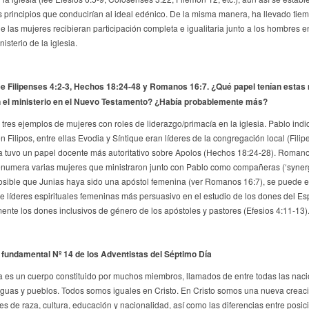
s principios que conducirían al ideal edénico. De la misma manera, ha llevado tie
e las mujeres recibieran participación completa e igualitaria junto a los hombres e
nisterio de la iglesia.
e Filipenses 4:2-3, Hechos 18:24-48 y Romanos 16:7. ¿Qué papel tenían estas
 el ministerio en el Nuevo Testamento? ¿Había probablemente más?
 tres ejemplos de mujeres con roles de liderazgo/primacía en la iglesia. Pablo indi
 Filipos, entre ellas Evodia y Síntique eran líderes de la congregación local (Filip
ila tuvo un papel docente más autoritativo sobre Apolos (Hechos 18:24-28). Roman
numera varias mujeres que ministraron junto con Pablo como compañeras (‘synergo
osible que Junias haya sido una apóstol femenina (ver Romanos 16:7), se puede e
e líderes espirituales femeninas más persuasivo en el estudio de los dones del Espí
ente los dones inclusivos de género de los apóstoles y pastores (Efesios 4:11-13)
fundamental Nº 14 de los Adventistas del Séptimo Día
ia es un cuerpo constituido por muchos miembros, llamados de entre todas las naci
nguas y pueblos. Todos somos iguales en Cristo. En Cristo somos una nueva creaci
nes de raza, cultura, educación y nacionalidad, así como las diferencias entre posic