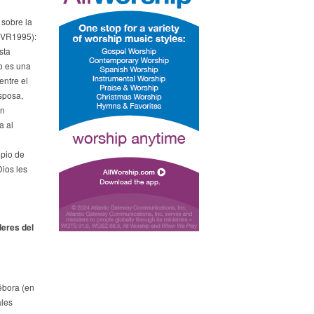
 sobre la
RVR1995):
sta
o es una
entre el
sposa,
en
a al
ipio de
ios les
deres del
ébora (en
ales