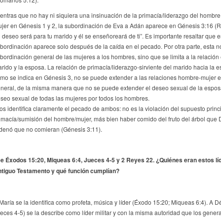
entras que no hay ni siquiera una insinuación de la primacía/liderazgo del hombre
jer en Génesis 1 y 2, la subordinación de Eva a Adán aparece en Génesis 3:16 (
u deseo será para tu marido y él se enseñoreará de ti”. Es importante resaltar que e
bordinación aparece solo después de la caída en el pecado. Por otra parte, esta n
bordinación general de las mujeres a los hombres, sino que se limita a la relación 
rido y la esposa. La relación de primacía/liderazgo-sirviente del marido hacia la e
mo se indica en Génesis 3, no se puede extender a las relaciones hombre-mujer 
neral, de la misma manera que no se puede extender el deseo sexual de la espos
seo sexual de todas las mujeres por todos los hombres.
os identifica claramente el pecado de ambos: no es la violación del supuesto princ
imacía/sumisión del hombre/mujer, más bien haber comido del fruto del árbol que D
denó que no comieran (Génesis 3:11).
e Éxodos 15:20, Miqueas 6:4, Jueces 4-5 y 2 Reyes 22. ¿Quiénes eran estos lí
tiguo Testamento y qué función cumplían?
María se la identifica como profeta, música y líder (Éxodo 15:20; Miqueas 6:4). A D
eces 4-5) se la describe como líder militar y con la misma autoridad que los gener