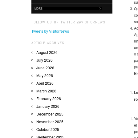
su
Qu
MORE
co
so
FOLLOW US ON TWITTER @VISITORNEWS
Ad
Tweets by VisitorNews
Ag
un
ARTICLE ARCHIVES
or
August 2026
o 
July 2026
pa
pu
June 2026
El
May 2026
April 2026
March 2026
Le
February 2026
ro
January 2026
December 2025
Ya
November 2025
el
October 2025
pe
September 2025
(R