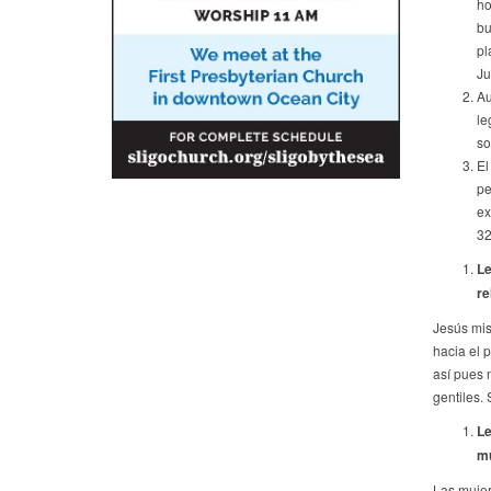
ho
bu
pl
Ju
Au
le
so
El
pe
ex
32
Le
re
Jesús mis
hacia el p
así pues 
gentiles.
Le
mu
Las mujer