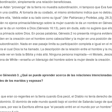
bordinación, simplemente una relación beneficiosas.
e Adán “provenga” de la tierra no muestra subordinación, ni tampoco que Eva fue
n una costilla. Al tomarla de su costado, el mismo simbolismo indica que no debía
bre ella, “debía estar a su lado como su igual” (Ver
Patriarcas y Profetas
, pág. 26.3)
án no ejerce primacía/liderazgo sobre la mujer cuando le da un nombre en Génesi
ar le da un nombre a Dios (Génesis 16:13), pero sin duda, esto no sugiere que ell
a primacía sobre Dios. En pocas palabras, Génesis 2 no presenta ninguna eviden
den en la creación con el hombre como cabeza/líder y la mujer en una posición de
subordinación. Nada en ese pasaje limita su participación completa e igual en el mi
ra el cual Dios la ha llamado. La descripción de la relación entre el hombre y la mu
ede ver en toda la Biblia y más allá. Ninguna persona inspirada—ni Moisés, Jesús
ena de White—enseña un liderazgo del hombre sobre la mujer desde la creación.
e Génesisb 3. ¿Qué se puede aprender acerca de las relaciones intencionadas 
les de los maridos y esposas?
 que eran co-regentes en la tierra cuando Eva pecó, el Diablo no tenía derecho de
 dominio. El dominio de este mundo quedó bajo el control de Satanás luego de qu
cara, por eso la Escritura afirma que “el pecado entró en el mundo por un hombre”
omanos 5:12).