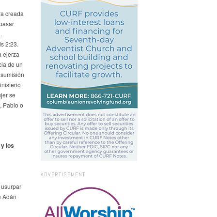
ra creada
 pasar
.
s 2:23.
a ejerza
cia de un
 sumisión
nisterio
jer se
, Pablo o
y los
ADVERTISEMENT
 usurpar
e Adán