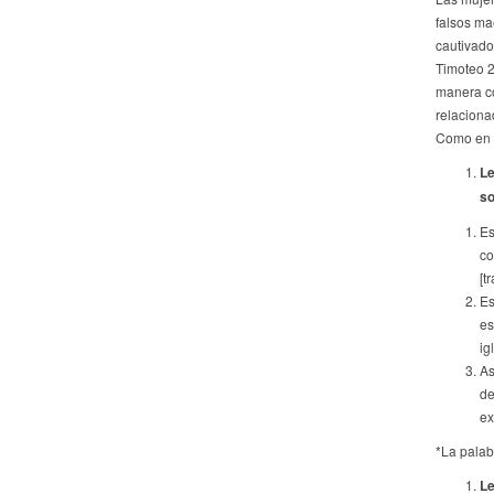
falsos ma
cautivador
Timoteo 2
manera co
relaciona
Como en to
Le
so
Es
co
[t
Es
es
ig
As
de
ex
*La pala
Le