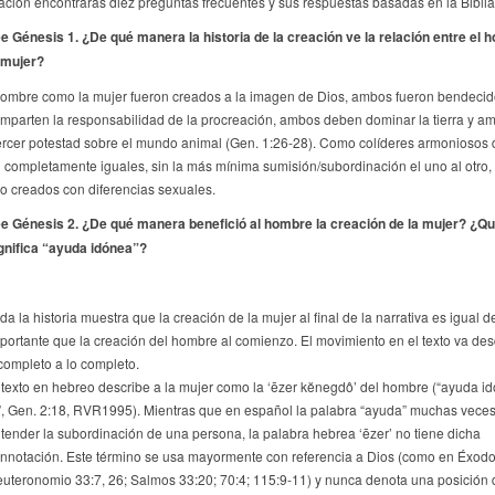
ación encontrarás diez preguntas frecuentes y sus respuestas basadas en la Biblia
e Génesis 1. ¿De qué manera la historia de la creación ve la relación entre el 
 mujer?
hombre como la mujer fueron creados a la imagen de Dios, ambos fueron bendecid
parten la responsabilidad de la procreación, ambos deben dominar la tierra y a
rcer potestad sobre el mundo animal (Gen. 1:26-28). Como colíderes armoniosos 
on completamente iguales, sin la más mínima sumisión/subordinación el uno al otro
o creados con diferencias sexuales.
e Génesis 2
. ¿De qué manera benefició al hombre la creación de la mujer? ¿Q
gnifica “ayuda idónea”
?
da la historia muestra que la creación de la mujer al final de la narrativa es igual d
portante que la creación del hombre al comienzo. El movimiento en el texto va des
completo a lo completo.
 texto en hebreo describe a la mujer como la ‘ēzer kĕnegdô’ del hombre (“ayuda i
”, Gen. 2:18, RVR1995). Mientras que en español la palabra “ayuda” muchas veces
tender la subordinación de una persona, la palabra hebrea ‘ēzer’ no tiene dicha
nnotación. Este término se usa mayormente con referencia a Dios (como en Éxodo
uteronomio 33:7, 26; Salmos 33:20; 70:4; 115:9-11) y nunca denota una posición 