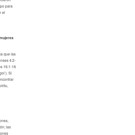
mpo para
n el
 mujeres
ca que las
enses 4:2-
os 16:1-16
i’). Si
ncontrar
ritu,
.
ones,
ón; las
iones