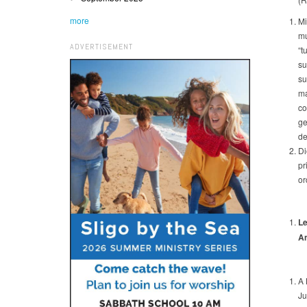
more
Mi
mu
ADVERTISEMENT
“t
su
su
ma
co
ge
de
Di
pr
or
Le
An
A 
Ju