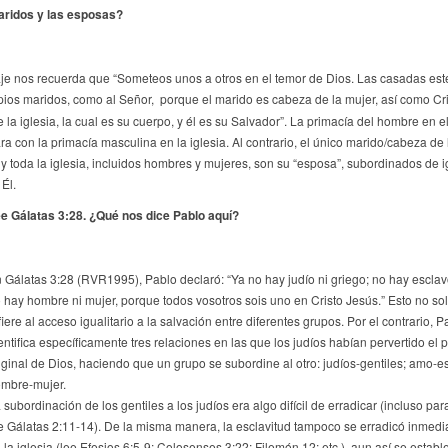
ridos y las esposas?
je nos recuerda que “Someteos unos a otros en el temor de Dios. Las casadas est
pios maridos, como al Señor,
porque el marido es cabeza de la mujer, así como Cri
 la iglesia, la cual es su cuerpo, y él es su Salvador”. La primacía del hombre en e
a con la primacía masculina en la iglesia. Al contrario, el único marido/cabeza de l
, y toda la iglesia, incluidos hombres y mujeres, son su “esposa”, subordinados de i
Él.
e Gálatas 3:28. ¿Qué nos dice Pablo aquí?
 Gálatas 3:28 (RVR1995), Pablo declaró: “Ya no hay judío ni griego; no hay esclavo 
 hay hombre ni mujer, porque todos vosotros sois uno en Cristo Jesús.” Esto no so
fiere al acceso igualitario a la salvación entre diferentes grupos. Por el contrario, P
entifica específicamente tres relaciones en las que los judíos habían pervertido el 
iginal de Dios, haciendo que un grupo se subordine al otro: judíos-gentiles; amo-e
mbre-mujer.
 subordinación de los gentiles a los judíos era algo difícil de erradicar (incluso p
e Gálatas 2:11-14). De la misma manera, la esclavitud tampoco se erradicó inmed
 la iglesia (lee Efesios 6:5-9; Colosenses 3:22; Filemón 12; etc.), aun así se establ