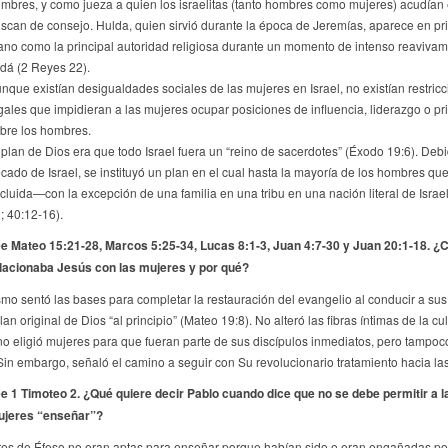
mbres, y como jueza a quien los israelitas (tanto hombres como mujeres) acudían
scan de consejo. Hulda, quien sirvió durante la época de Jeremías, aparece en pr
ano como la principal autoridad religiosa durante un momento de intenso reavivam
dá (2 Reyes 22).
nque existían desigualdades sociales de las mujeres en Israel, no existían restric
gales que impidieran a las mujeres ocupar posiciones de influencia, liderazgo o pr
bre los hombres.
 plan de Dios era que todo Israel fuera un “reino de sacerdotes” (Éxodo 19:6). Debi
cado de Israel, se instituyó un plan en el cual hasta la mayoría de los hombres qu
cluida—con la excepción de una familia en una tribu en una nación literal de Israe
; 40:12-16).
e Mateo
15:21-28, Marcos 5:25-34, Lucas 8:1-3, Juan 4:7-30 y Juan 20:1-18. 
lacionaba Jesús con las mujeres y por qué?
mo sentó las bases para completar la restauración del evangelio al conducir a sus
lan original de Dios “al principio” (Mateo 19:8). No alteró las fibras íntimas de la cul
no eligió mujeres para que fueran parte de sus discípulos inmediatos, pero tampoc
 Sin embargo, señaló el camino a seguir con Su revolucionario tratamiento hacia la
e 1 Timoteo 2. ¿Qué quiere decir Pablo cuando dice que no se debe permitir a l
jeres “enseñar”?
es de Éfeso no eran aptas para enseñar porque habían sido o eran engañadas por