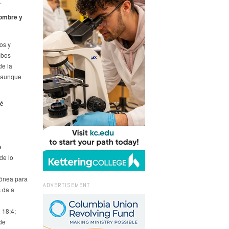
.
hombre y
os y
mbos
de la
, aunque
ué
e
de lo
dónea para
ADVERTISEMENT
 da a
 18:4;
de