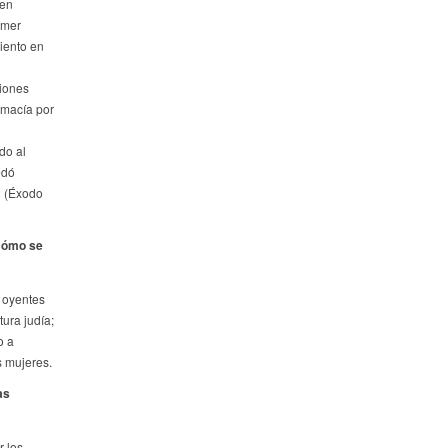
 en
imer
iento en
ciones
imacía por
do al
edó
l (Éxodo
¿Cómo se
 oyentes
tura judía;
o a
s mujeres.
as
 los