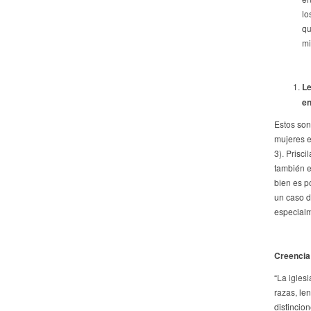
lo
qu
mi
Le
en
Estos son
mujeres en
3). Prisc
también e
bien es p
un caso d
especialm
Creencia 
“La igles
razas, le
distincio