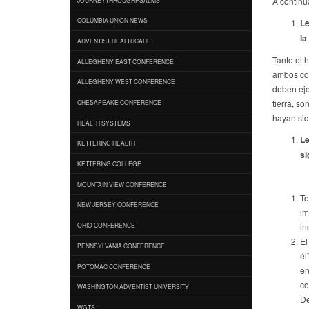
A continu
COLUMBIA UNION NEWS
Le
la
ADVENTIST HEALTHCARE
Tanto el 
ALLEGHENY EAST CONFERENCE
ambos com
ALLEGHENY WEST CONFERENCE
deben eje
tierra, s
CHESAPEAKE CONFERENCE
hayan sid
HEALTH SYSTEMS
Le
KETTERING HEALTH
si
KETTERING COLLEGE
MOUNTAIN VIEW CONFERENCE
To
NEW JERSEY CONFERENCE
im
in
OHIO CONFERENCE
El
PENNSYLVANIA CONFERENCE
él
POTOMAC CONFERENCE
en
co
WASHINGTON ADVENTIST UNIVERSITY
De
WGTS