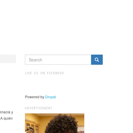
SEARCH
FORM
Search
LIKE US ON FACEBOOK
Powered by
Drupal
ADVERTISEMENT
imacía y
¿A quién