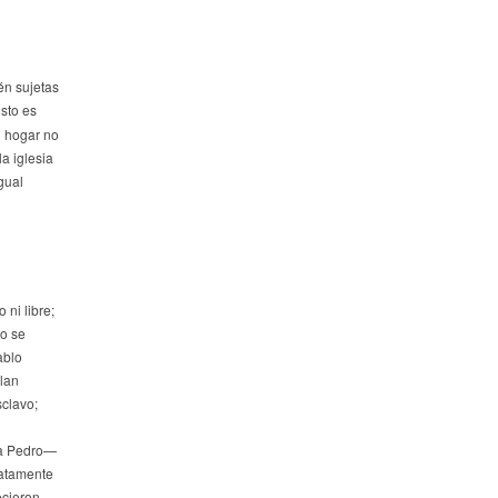
én sujetas
sto es
l hogar no
a iglesia
gual
ni libre;
lo se
ablo
plan
sclavo;
ara Pedro—
iatamente
ecieron