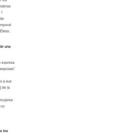
alabras
 1
 de
emporal
Éfeso.
 de una
o expresa
s esposas”
es a sus
 de la
 mujeres
 no
e los