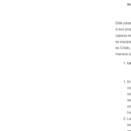
ma
Este pasa
a sus pro
cabeza de
se equipar
es Cristo
manera a 
Le
En
no
re
id
or
ho
La
le
en