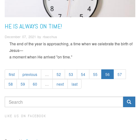
HE IS ALWAYS ON TIME!
December 07, 2021 by rbacchus
The end of the year is approaching, a time when we celebrate the birth of
Jesus—
a moment when He arrived "on time."
first
previous
…
52
53
54
55
56
57
58
59
60
…
next
last
SEARCH
FORM
Search
LIKE US ON FACEBOOK