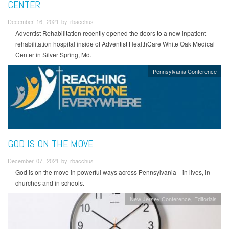
CENTER
December 16, 2021 by rbacchus
Adventist Rehabilitation recently opened the doors to a new inpatient
rehabilitation hospital inside of Adventist HealthCare White Oak Medical
Center in Silver Spring, Md.
Pennsylvania Conference
GOD IS ON THE MOVE
December 07, 2021 by rbacchus
God is on the move in powerful ways across Pennsylvania—in lives, in
churches and in schools.
New Jersey Conference
Editorials