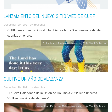
LANZAMIENTO DEL NUEVO SITIO WEB DE CURF
December 20, 2021 by rbacchus
CURF lanza nuevo sitio web. También se lanzará un nuevo portal de
cuentas en enero.
Columbia Union News
Noticias
This Month's Issue
CULTIVE UN AÑO DE ALABANZA
December 20, 2021 by rbacchus
El nuevo Calendario de la Unión de Columbia 2022 tiene un tema
“Cultive una vida de alabanza”.
Cosas Que Deberías Saber
Noticias
This Month's Issue