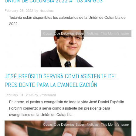
UNIÓN DE COLUMBIA 2022 A TUS AMIGOS
February 23, 2022 by rbacchus
Todavía están disponibles los calendarios de la Unión de Columbia del
2022.
Cosas Que Deberías Saber
Noticias
This Month's Issue
JOSÉ ESPÓSITO SERVIRÁ COMO ASISTENTE DEL
PRESIDENTE PARA LA EVANGELIZACIÓN
February 01, 2022 by vmbernard
En enero, el pastor y evangelista de toda la vida José Daniel Espósito
Forciniti comenzó a servir como asistente del presidente para
evangelismo en la Unión de Columbia.
Cosas Que Deberías Saber
Noticias
This Month's Issue