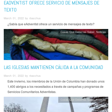
EADVENTIST OFRECE SERVICIO DE MENSAJES DE
TEXTO
March 01, 2022 by rbacchus
¿Sabía que eAdventist ofrece un servicio de mensajes de texto?
Cosas Que Deberías Saber
Noticias
LAS IGLESIAS MANTIENEN CÁLIDA A LA COMUNIDAD
March 01, 2022 by rbacchus
Este invierno, los miembros de la Unión de Columbia han donado unos
1,400 abrigos a los necesitados a través de campañas y programas de
Servicios Comunitarios Adventistas.
Cosas Que Deberías Saber
Noticias