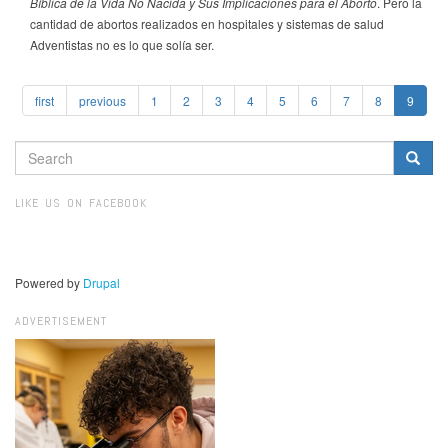
Bíblica de la Vida No Nacida y Sus Implicaciones para el Aborto
. Pero la
cantidad de abortos realizados en hospitales y sistemas de salud
Adventistas no es lo que solía ser.
first
previous
1
2
3
4
5
6
7
8
9
SEARCH
FORM
Search
LIKE US ON FACEBOOK
Powered by
Drupal
ADVERTISEMENT