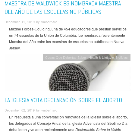
MAESTRA DE WALDWICK ES NOMBRADA MAESTRA
DEL AÑO DE LAS ESCUELAS NO PÚBLICAS
December 11, 2019 by vmbernard
Maxine Forbes-Goulding, una de 454 educadores que prestan servicios
en 74 escuelas de la Unión de Columbia, fue nombrada recientemente
Maestra del Año entre los maestros de escuelas no públicas en Nueva
Jersey.
Cosas Que Deberías Saber
Health & Lifestyle
Noticias
LA IGLESIA VOTA DECLARACIÓN SOBRE EL ABORTO
December 02, 2019 by vmbernard
En respuesta a una conversación renovada de la iglesia sobre el aborto,
los delegados al Consejo Anual de la Iglesia Adventista del Séptimo Día
debatieron y votaron recientemente una
Declaración Sobre la Visión