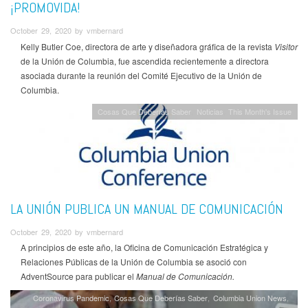
¡PROMOVIDA!
October 29, 2020 by vmbernard
Kelly Butler Coe, directora de arte y diseñadora gráfica de la revista
Visitor
de la Unión de Columbia, fue ascendida recientemente a directora
asociada durante la reunión del Comité Ejecutivo de la Unión de
Columbia.
Cosas Que Deberías Saber
Noticias
This Month's Issue
LA UNIÓN PUBLICA UN MANUAL DE COMUNICACIÓN
October 29, 2020 by vmbernard
A principios de este año, la Oficina de Comunicación Estratégica y
Relaciones Públicas de la Unión de Columbia se asoció con
AdventSource para publicar el
Manual de Comunicación.
Coronavirus Pandemic
Cosas Que Deberías Saber
Columbia Union News