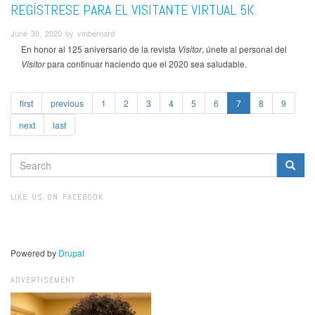
REGÍSTRESE PARA EL VISITANTE VIRTUAL 5K
June 30, 2020 by vmbernard
En honor al 125 aniversario de la revista
Visitor
, únete al personal del
Visitor
para continuar haciendo que el 2020 sea saludable.
first
previous
1
2
3
4
5
6
7
8
9
next
last
SEARCH
FORM
Search
LIKE US ON FACEBOOK
Powered by
Drupal
ADVERTISEMENT