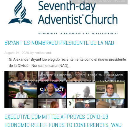
Cosas Que Deberías Saber
Noticias
BRYANT ES NOMBRADO PRESIDENTE DE LA NAD
August 04, 2020 by vmbernard
G. Alexander Bryant fue elegido recientemente como el nuevo presidente
de la División Norteamericana (NAD).
Coronavirus Pandemic
UpFront
Things You Should Know
Cosas Que Deberías Saber
Columbia Union News
Noticias
This Month's Issue
EXECUTIVE COMMITTEE APPROVES COVID-19
ECONOMIC RELIEF FUNDS TO CONFERENCES, WAU