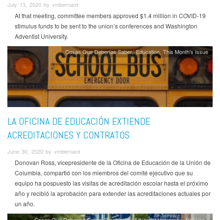
July 13, 2020 by vmbernard
At that meeting, committee members approved $1.4 million in COVID-19
stimulus funds to be sent to the union’s conferences and Washington
Adventist University.
Cosas Que Deberías Saber
Education
This Month's Issue
LA OFICINA DE EDUCACIÓN EXTIENDE
ACREDITACIONES Y CONTRATOS
June 30, 2020 by vmbernard
Donovan Ross, vicepresidente de la Oficina de Educación de la Unión de
Columbia, compartió con los miembros del comité ejecutivo que su
equipo ha pospuesto las visitas de acreditación escolar hasta el próximo
año y recibió la aprobación para extender las acreditaciones actuales por
un año.
Cosas Que Deberías Saber
Washington Adventist University
Noticias