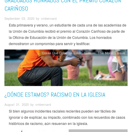
GRADUADOS HONRADOS CON EL PREMIO CORAZÓN
CARIÑOSO
September 03, 2020 by vmbernard
Esta primavera y verano, un estudiante de cada una de las academias de
la Unión de Columbia recibió el premio al Corazón Cariñoso de parte de
la Oficina de Educación de la Unión de Columbia. Los honrados
demostraron un compromiso para servir y testificar.
Cosas Que Deberías Saber
Noticias
This Month's Issue
¿DÓNDE ESTAMOS? RACISMO EN LA IGLESIA
August 31, 2020 by vmbernard
Si bien algunos incidentes raciales recientes pueden ser fáciles de
ignorar o de explicar, su impacto, combinado con los recuerdos de casos
históricos de racismo, aún resuenan en la iglesia.