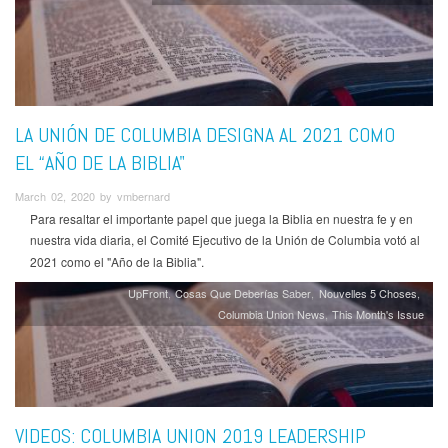
LA UNIÓN DE COLUMBIA DESIGNA AL 2021 COMO
EL “AÑO DE LA BIBLIA"
March 02, 2020 by vmbernard
Para resaltar el importante papel que juega la Biblia en nuestra fe y en
nuestra vida diaria,
el Comité Ejecutivo de la Unión de Columbia votó al
2021 como el "Año de la Biblia".
UpFront
Cosas Que Deberías Saber
Nouvelles 5 Choses
Columbia Union News
This Month's Issue
VIDEOS: COLUMBIA UNION 2019 LEADERSHIP