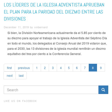
LOS LÍDERES DE LA IGLESIA ADVENTISTA APRUEBAN
EL PLAN PARA LA PARIDAD DEL DIEZMO ENTRE LAS
DIVISIONES
December 11, 2019 by vmbernard
Si bien, la División Norteamericana actualmente da el 5.85 por ciento de
su diezmo para apoyar el trabajo de la Iglesia Adventista del Séptimo Día
en todo el mundo, los delegados al Consejo Anual del 2019 votaron que,
para el 2030, las 13 divisiones de la iglesia mundial remitirán un diezmo
equitativo del tres por ciento a la Conferencia General.
first
previous
1
2
3
4
5
6
7
8
9
next
last
SEARCH
FORM
Search
LIKE US ON FACEBOOK