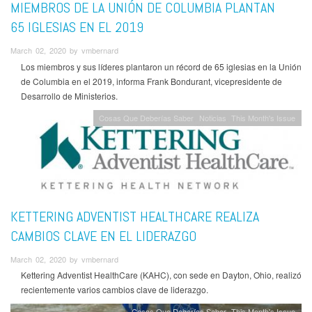
MIEMBROS DE LA UNIÓN DE COLUMBIA PLANTAN
65 IGLESIAS EN EL 2019
March 02, 2020 by vmbernard
Los miembros y sus líderes plantaron un récord de 65 iglesias en la Unión
de Columbia en el 2019, informa Frank Bondurant, vicepresidente de
Desarrollo de Ministerios.
Cosas Que Deberías Saber
Noticias
This Month's Issue
KETTERING ADVENTIST HEALTHCARE REALIZA
CAMBIOS CLAVE EN EL LIDERAZGO
March 02, 2020 by vmbernard
Kettering Adventist HealthCare (KAHC), con sede en Dayton, Ohio, realizó
recientemente varios cambios clave de liderazgo.
Cosas Que Deberías Saber
This Month's Issue