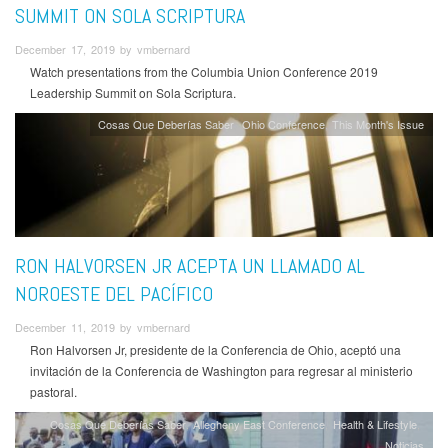
SUMMIT ON SOLA SCRIPTURA
December 17, 2019 by vmbernard
Watch presentations from the Columbia Union Conference 2019
Leadership Summit on Sola Scriptura.
Cosas Que Deberías Saber
Ohio Conference
This Month's Issue
RON HALVORSEN JR ACEPTA UN LLAMADO AL
NOROESTE DEL PACÍFICO
December 11, 2019 by vmbernard
Ron Halvorsen Jr, presidente de la Conferencia de Ohio, aceptó una
invitación de la Conferencia de Washington para regresar al ministerio
pastoral.
Cosas Que Deberías Saber
Allegheny East Conference
Health & Lifestyle
Noticias