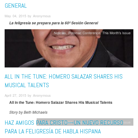
GENERAL
May 04, 2015 by Anonymous
La feligresía se prepara para la 60ª Sesión General
Noticias
Potomac Conference
This Month's Issue
ALL IN THE TUNE: HOMERO SALAZAR SHARES HIS
MUSICAL TALENTS
April 27, 2015 by Anonymous
All in the Tune: Homero Salazar Shares His Musical Talents
Story by Beth Michaels
HAZ AMIGOS PARA CRISTO—UN NUEVO RECURSO
Columbia Union News
Noticias
Potluck
This Month's Issue
PARA LA FELIGRESÍA DE HABLA HISPANA