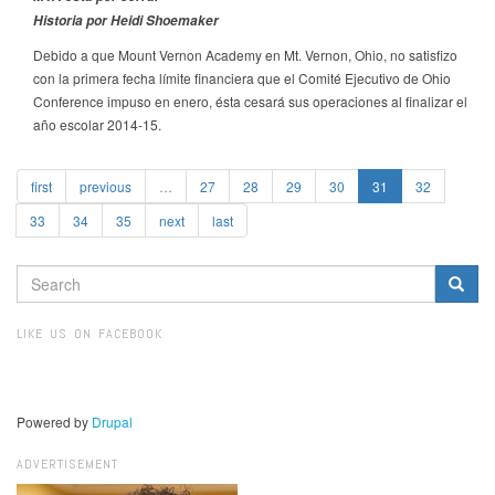
Historia por Heidi Shoemaker
Debido a que Mount Vernon Academy en Mt. Vernon, Ohio, no satisfizo
con la primera fecha límite financiera que el Comité Ejecutivo de Ohio
Conference impuso en enero, ésta cesará sus operaciones al finalizar el
año escolar 2014-15.
first
previous
…
27
28
29
30
31
32
33
34
35
next
last
SEARCH
FORM
Search
LIKE US ON FACEBOOK
Powered by
Drupal
ADVERTISEMENT