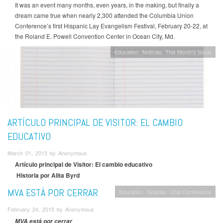
It was an event many months, even years, in the making, but finally a
dream came true when nearly 2,300 attended the Columbia Union
Conference’s first Hispanic Lay Evangelism Festival, February 20-22, at
the Roland E. Powell Convention Center in Ocean City, Md.
Education
Noticias
This Month's Issue
ARTÍCULO PRINCIPAL DE VISITOR: EL CAMBIO
EDUCATIVO
March 01, 2015 by Anonymous
Artículo principal de Visitor: El cambio educativo
Historia por Alita Byrd
MVA ESTÁ POR CERRAR
Education
Noticias
Ohio Conference
February 24, 2015 by Anonymous
MVA está por cerrar