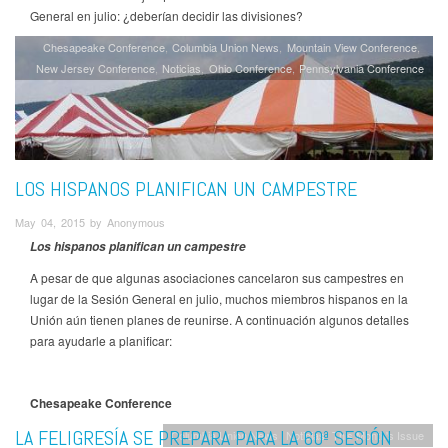
General en julio: ¿deberían decidir las divisiones?
Chesapeake Conference
Columbia Union News
Mountain View Conference
New Jersey Conference
Noticias
Ohio Conference
Pennsylvania Conference
LOS HISPANOS PLANIFICAN UN CAMPESTRE
May 04, 2015 by Anonymous
Los hispanos planifican un campestre
A pesar de que algunas asociaciones cancelaron sus campestres en
lugar de la Sesión General en julio, muchos miembros hispanos en la
Unión aún tienen planes de reunirse. A continuación algunos detalles
para ayudarle a planificar:
Chesapeake Conference
LA FELIGRESÍA SE PREPARA PARA LA 60ª SESIÓN
Columbia Union News
Noticias
This Month's Issue