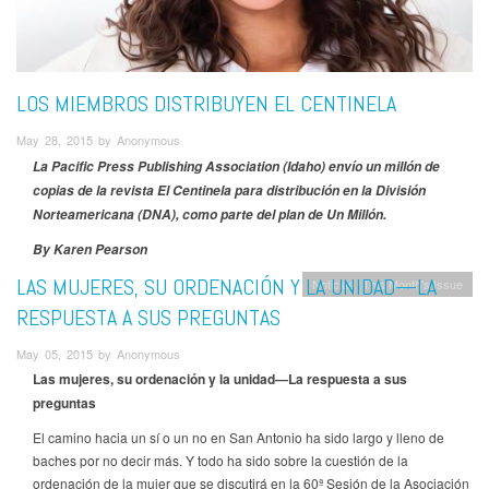
LOS MIEMBROS DISTRIBUYEN EL CENTINELA
May 28, 2015 by Anonymous
La Pacific Press Publishing Association (Idaho) envío un millón de
copias de la revista El Centinela para distribución en la División
Norteamericana (DNA), como parte del plan de Un Millón.
By Karen Pearson
LAS MUJERES, SU ORDENACIÓN Y LA UNIDAD—LA
Noticias
This Month's Issue
RESPUESTA A SUS PREGUNTAS
May 05, 2015 by Anonymous
Las mujeres, su ordenación y la unidad—La respuesta a sus
preguntas
El camino hacia un sí o un no en San Antonio ha sido largo y lleno de
baches por no decir más. Y todo ha sido sobre la cuestión de la
ordenación de la mujer que se discutirá en la 60ª Sesión de la Asociación