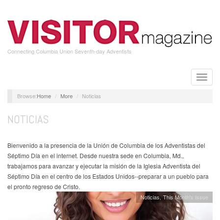
Skip
to
main
content
Connecting Columbia Union Seventh-day Adventists
Toggle
naviga
Home
More
Noticias
NOTICIAS
Bienvenido a la presencia de la Unión de Columbia de los Adventistas del
Séptimo Día en el internet. Desde nuestra sede en Columbia, Md.,
trabajamos para avanzar y ejecutar la misión de la Iglesia Adventista del
Séptimo Día en el centro de los Estados Unidos--preparar a un pueblo para
el pronto regreso de Cristo.
Noticias
This Month's Issue