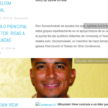
Story by Sylvia Urrutia
ELISM
VAL
5, 2015 by Anonymous
ULO PRINCIPAL
Ron Szczechowski se secaba los ojos, agitaba sus braz
Noticias
This Mont
daba golpes repetidamente en el apoya brazos de su a
ITOR: RISAS A
la quinta fila del auditorio Nitschke de University of Tol
JADAS
estaba solo. Szczechowski, un miembro de hace tiempo
iglesia First church of Toledo en Ohio Conference,
10, 2014 by
s
Mountain View Conference
AIN VIEW
Mountain View contrata a un líder pa