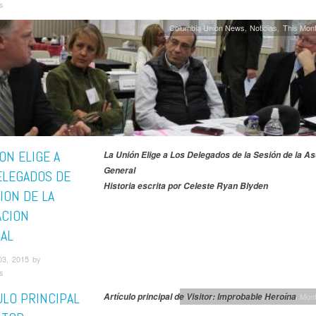
s
Columbia Union News
Noticias
This Mont
ON ELIGE A
La Unión Elige a Los Delegados de la Sesión de la As
General
ELEGADOS DE
Historia escrita por
Celeste Ryan Blyden
ION DE LA
ACION
AL
03, 2015 by
s
ULO PRINCIPAL
Artículo principal de Visitor: Improbable Heroína
Noticias
Ohio Conference
This Mont