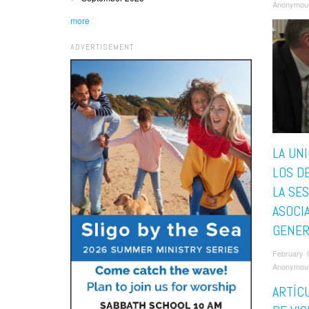
Anonymou
more
ADVERTISEMENT
LA UNI
LOS D
LA SES
ASOCI
GENER
February 
Anonymou
ARTÍC