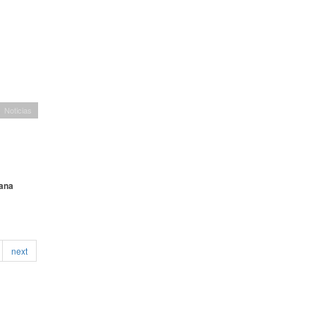
Noticias
sana
next