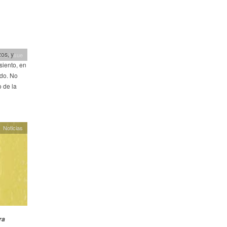
os, y
h's Issue
siento, en
edo. No
 de la
Noticias
ra