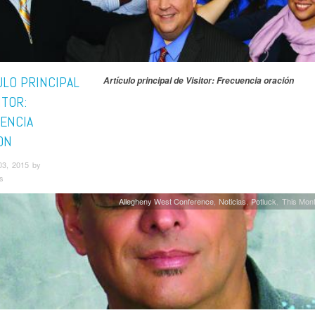
ULO PRINCIPAL
Artículo principal de Visitor: Frecuencia oración
ITOR:
ENCIA
ON
03, 2015 by
s
Allegheny West Conference
Noticias
Potluck
This Mont