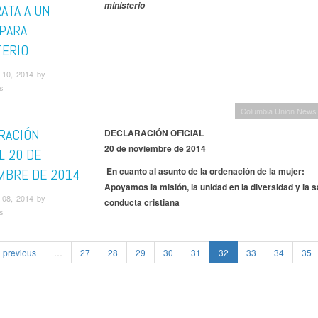
ministerio
ATA A UN
 PARA
TERIO
10, 2014 by
s
Columbia Union News
RACIÓN
DECLARACIÓN OFICIAL
20 de noviembre de 2014
L 20 DE
En cuanto al asunto de la ordenación de la mujer:
MBRE DE 2014
Apoyamos la misión, la unidad en la diversidad y la 
08, 2014 by
conducta cristiana
s
previous
…
27
28
29
30
31
32
33
34
35