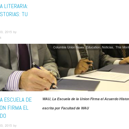
 LITERARIA:
STORIAS: TU
03, 2015 by
s
Columbia Union News
Education
Noticias
This Mont
LA ESCUELA DE
WAU, La Escuela de la Union Firma el Acuerdo
Histor
ION FIRMA EL
escrita por Facultad de WAU
DO
03, 2015 by