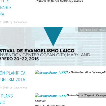
ITOR:
Historia de Debra McKinney Banks
BABLE
NA
7, 2015 by Anonymous
Columbia Union News
ÓN PLANIFICA
La Unión Planifica Liveangel
NGELISM 2015
7, 2015 by Anonymous
 PLANS
Union Plans Hispanic Evange
Columbia Union News
Festival
NIC