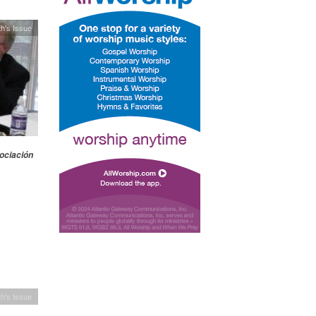
h's Issue
ociación
h's Issue