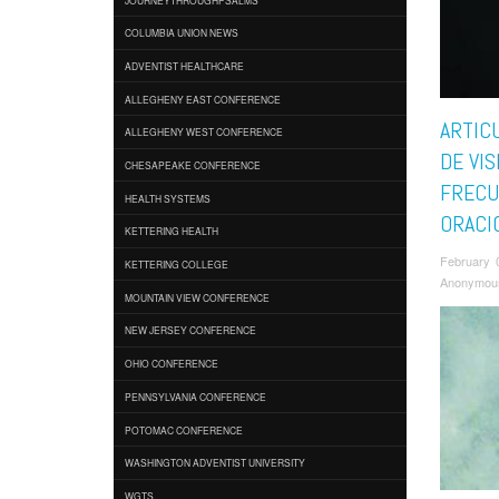
COLUMBIA UNION NEWS
ADVENTIST HEALTHCARE
ALLEGHENY EAST CONFERENCE
ARTIC
ALLEGHENY WEST CONFERENCE
DE VIS
CHESAPEAKE CONFERENCE
FRECU
HEALTH SYSTEMS
ORACI
KETTERING HEALTH
February 
KETTERING COLLEGE
Anonymou
MOUNTAIN VIEW CONFERENCE
NEW JERSEY CONFERENCE
OHIO CONFERENCE
PENNSYLVANIA CONFERENCE
POTOMAC CONFERENCE
WASHINGTON ADVENTIST UNIVERSITY
WGTS