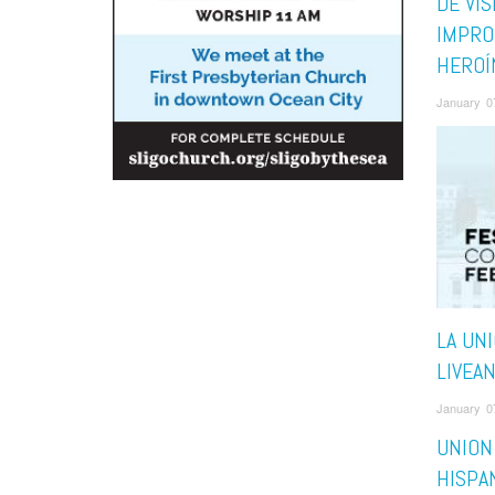
DE VIS
IMPRO
HEROÍ
January 0
LA UNI
LIVEA
January 0
UNION
HISPA