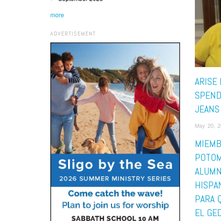
more
ADVERTISEMENT
ARISE
SPEND
JEANS
May 20, 
MIEMB
POTOM
ALUM
HISPA
PARA 
EL GED