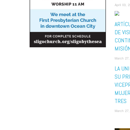
April 03,
ARTÍC
DE VIS
CONTI
MISIÓ
March 27,
LA UN
SU PR
VICEP
MUJER
TRES
March 27,