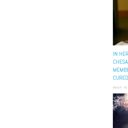
IN HE
CHESA
MEMBE
CURED
March 19,