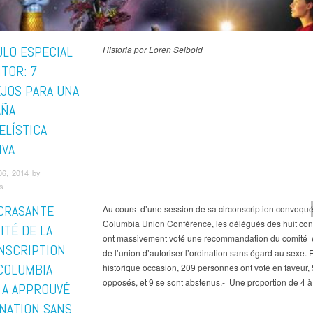
ULO ESPECIAL
Historia por Loren Seibold
ITOR: 7
JOS PARA UNA
AÑA
ELÍSTICA
IVA
06, 2014 by
s
CRASANTE
Au cours d’une session de sa circonscription convoqué
Columbia Union Conférence, les délégués des huit co
ITÉ DE LA
ont massivement voté une recommandation du comité e
NSCRIPTION
de l’union d’autoriser l’ordination sans égard au sexe. 
 COLUMBIA
historique occasion, 209 personnes ont voté en faveur, 
opposés, et 9 se sont abstenus.- Une proportion de 4 à
 A APPROUVÉ
INATION SANS