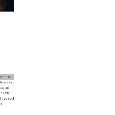
e par la
Noticias
nférences
xécutif
En cette
51 se sont
 1.