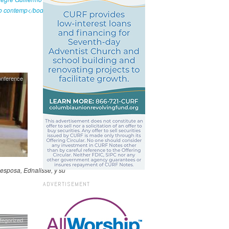
onference
esposa, Ednalisse, y su
ADVERTISEMENT
tegorized