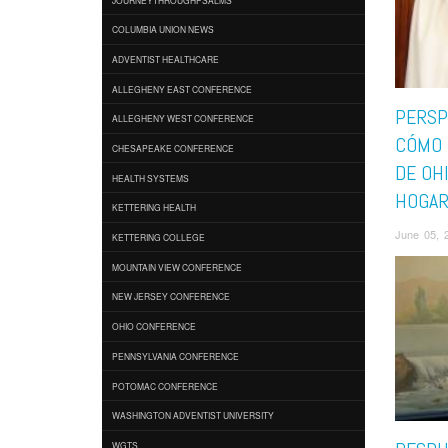
COLUMBIA UNION NEWS
ADVENTIST HEALTHCARE
ALLEGHENY EAST CONFERENCE
PERSP
ALLEGHENY WEST CONFERENCE
CÓMO 
CHESAPEAKE CONFERENCE
DE OH
HEALTH SYSTEMS
HOGA
KETTERING HEALTH
June 05, 
KETTERING COLLEGE
MOUNTAIN VIEW CONFERENCE
NEW JERSEY CONFERENCE
OHIO CONFERENCE
PENNSYLVANIA CONFERENCE
POTOMAC CONFERENCE
WASHINGTON ADVENTIST UNIVERSITY
WGTS