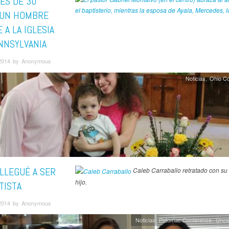
ÉS DE 30
 UN HOMBRE
 A LA IGLESIA
NNSYLVANIA
2014 by Anonymous
Noticias
Ohio C
LLEGUÉ A SER
Caleb Carraballo retratado con su 
hijo.
TISTA
2014 by Anonymous
Noticias
Potomac Conference
Unca