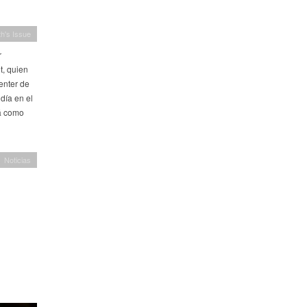
h's Issue
r
t, quien
enter de
día en el
rá como
Noticias