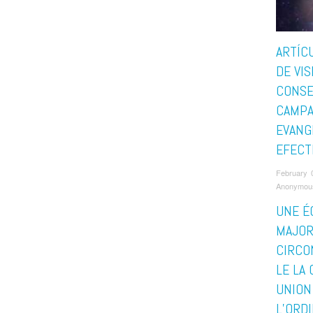
ARTÍC
DE VIS
CONSE
CAMP
EVANG
EFECT
February 
Anonymou
UNE É
MAJOR
CIRCO
LE LA
UNION
L’ORD