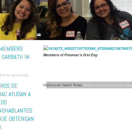
 MEMBERS
Members of Potomac's first Eng
 SABBATH IN
2014 by Anonymous
ROS DE
Historia de Taashi Rowe
Noticias
Potomac Conference
This Month's Issue
Unca
AC AYUDAN A
NOS
NOHABLANTES
QUE OBTENGAN
.