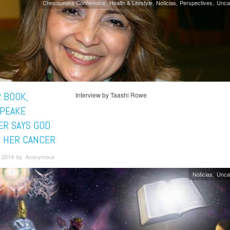
Chesapeake Conference
Health & Lifestyle
Noticias
Perspectives
Unca
R BOOK,
Interview by Taashi Rowe
PEAKE
R SAYS GOD
 HER CANCER
 2014 by Anonymous
Noticias
Unca