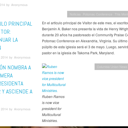
 2014 by Anonymous
Noticias
Potomac Conference
This Mont
ULO PRINCIPAL
En el artículo principal de Visitor de este mes, el escrito
Benjamin A. Baker nos presenta la vida de Henry Wrigh
ITOR:
durante 20 años ha pastoreado el Community Praise C
NUAR LA
Potomac Conference en Alexandria, Virginia. Su último 
N
púlpito de esta iglesia será el 3 de mayo. Luego, servi
pastor en la iglesia de Takoma Park, Maryland.
 2014 by Anonymous
IÓN NOMBRA A
Columbia Union News
IMERA
RESIDENTA
 Y ASCIENDE A
Ruben Ramos
is now vice
president for
 2014 by Anonymous
Multicultural
Ministries.