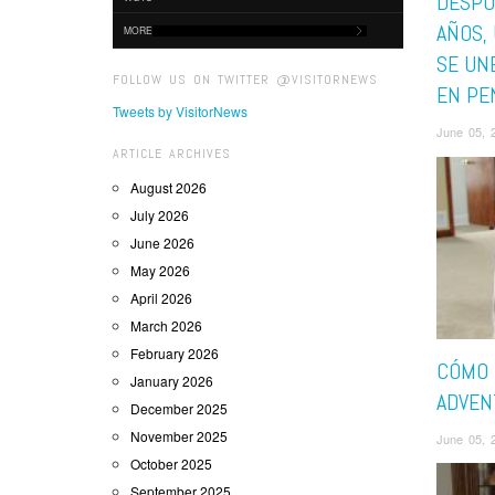
DESPU
AÑOS,
MORE
SE UNE
FOLLOW US ON TWITTER @VISITORNEWS
EN PE
Tweets by VisitorNews
June 05, 
ARTICLE ARCHIVES
August 2026
July 2026
June 2026
May 2026
April 2026
March 2026
February 2026
CÓMO 
January 2026
ADVEN
December 2025
November 2025
June 05, 
October 2025
September 2025